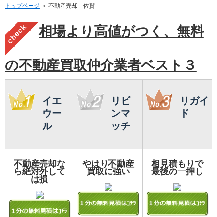
トップページ
＞ 不動産売却 佐賀
相場より高値がつく、無料
の不動産買取仲介業者ベスト３
イエ
リビ
リガイ
ウー
ンマ
ド
ル
ッチ
不動産売却な
やはり不動産
相見積もりで
ら絶対外して
買取に強い
最後の一押し
は損