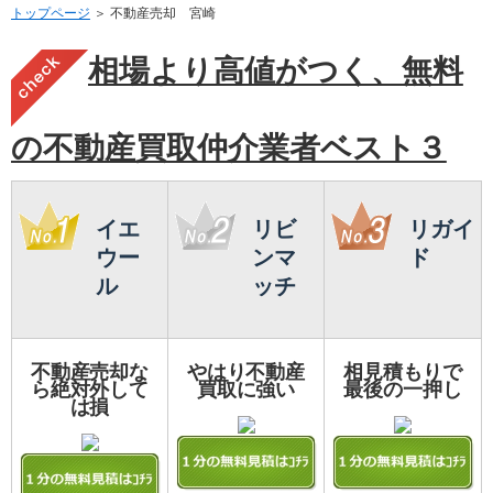
トップページ
＞ 不動産売却 宮崎
相場より高値がつく、無料
の不動産買取仲介業者ベスト３
イエ
リビ
リガイ
ウー
ンマ
ド
ル
ッチ
不動産売却な
やはり不動産
相見積もりで
ら絶対外して
買取に強い
最後の一押し
は損