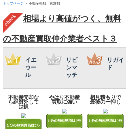
トップページ
＞ 不動産売却 東京都
相場より高値がつく、無料
の不動産買取仲介業者ベスト３
イエ
リビ
リガイ
ウー
ンマ
ド
ル
ッチ
不動産売却な
やはり不動産
相見積もりで
ら絶対外して
買取に強い
最後の一押し
は損