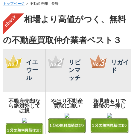
トップページ
＞ 不動産売却 長野
相場より高値がつく、無料
の不動産買取仲介業者ベスト３
イエ
リビ
リガイ
ウー
ンマ
ド
ル
ッチ
不動産売却な
やはり不動産
相見積もりで
ら絶対外して
買取に強い
最後の一押し
は損