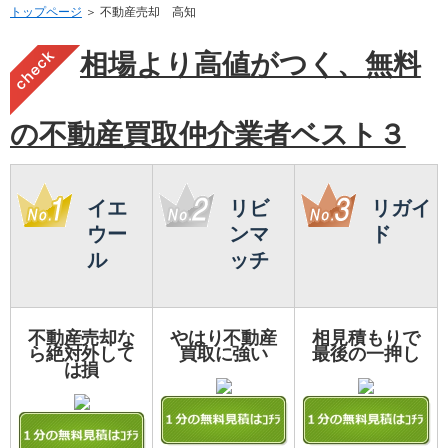
トップページ
＞ 不動産売却 高知
相場より高値がつく、無料
の不動産買取仲介業者ベスト３
イエ
リビ
リガイ
ウー
ンマ
ド
ル
ッチ
不動産売却な
やはり不動産
相見積もりで
ら絶対外して
買取に強い
最後の一押し
は損