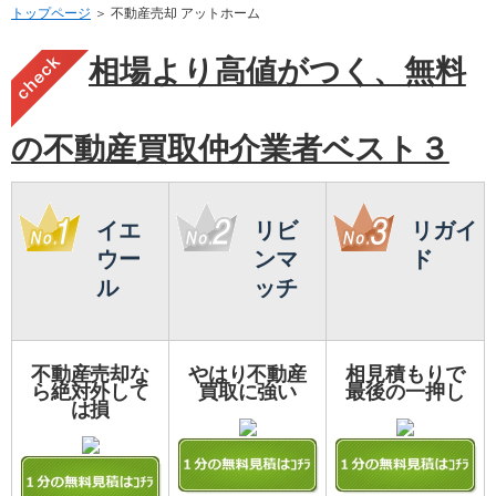
トップページ
＞ 不動産売却 アットホーム
相場より高値がつく、無料
の不動産買取仲介業者ベスト３
イエ
リビ
リガイ
ウー
ンマ
ド
ル
ッチ
不動産売却な
やはり不動産
相見積もりで
ら絶対外して
買取に強い
最後の一押し
は損