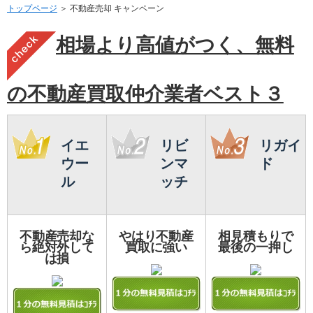
トップページ
＞ 不動産売却 キャンペーン
相場より高値がつく、無料
の不動産買取仲介業者ベスト３
イエ
リビ
リガイ
ウー
ンマ
ド
ル
ッチ
不動産売却な
やはり不動産
相見積もりで
ら絶対外して
買取に強い
最後の一押し
は損