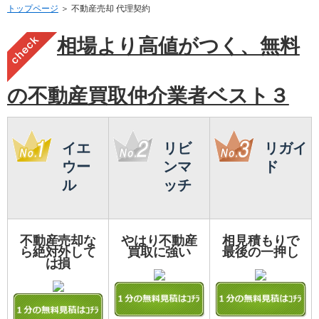
トップページ
＞ 不動産売却 代理契約
相場より高値がつく、無料
の不動産買取仲介業者ベスト３
イエ
リビ
リガイ
ウー
ンマ
ド
ル
ッチ
不動産売却な
やはり不動産
相見積もりで
ら絶対外して
買取に強い
最後の一押し
は損