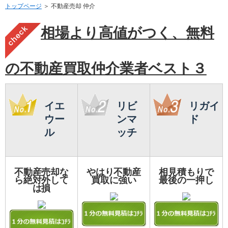
トップページ
＞ 不動産売却 仲介
相場より高値がつく、無料
の不動産買取仲介業者ベスト３
イエ
リビ
リガイ
ウー
ンマ
ド
ル
ッチ
不動産売却な
やはり不動産
相見積もりで
ら絶対外して
買取に強い
最後の一押し
は損