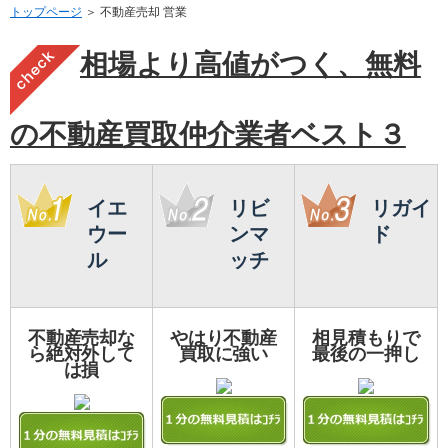
トップページ
＞ 不動産売却 営業
相場より高値がつく、無料
の不動産買取仲介業者ベスト３
イエ
リビ
リガイ
ウー
ンマ
ド
ル
ッチ
不動産売却な
やはり不動産
相見積もりで
ら絶対外して
買取に強い
最後の一押し
は損