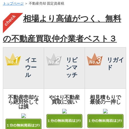
トップページ
＞ 不動産売却 固定資産税
相場より高値がつく、無料
の不動産買取仲介業者ベスト３
イエ
リビ
リガイ
ウー
ンマ
ド
ル
ッチ
不動産売却な
やはり不動産
相見積もりで
ら絶対外して
買取に強い
最後の一押し
は損