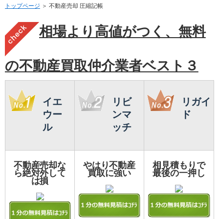
トップページ
＞ 不動産売却 圧縮記帳
相場より高値がつく、無料
の不動産買取仲介業者ベスト３
イエ
リビ
リガイ
ウー
ンマ
ド
ル
ッチ
不動産売却な
やはり不動産
相見積もりで
ら絶対外して
買取に強い
最後の一押し
は損