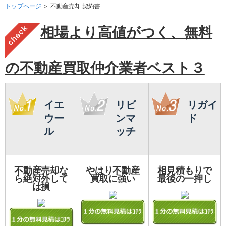
トップページ
＞ 不動産売却 契約書
相場より高値がつく、無料
の不動産買取仲介業者ベスト３
イエ
リビ
リガイ
ウー
ンマ
ド
ル
ッチ
不動産売却な
やはり不動産
相見積もりで
ら絶対外して
買取に強い
最後の一押し
は損