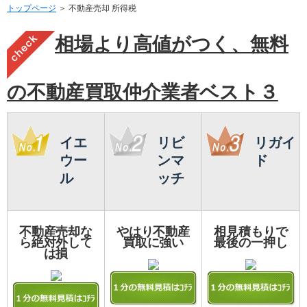
トップページ
＞ 不動産売却 所得税
相場より高値がつく、無料
の不動産買取仲介業者ベスト３
イエ
リビ
リガイ
ウー
ンマ
ド
ル
ッチ
不動産売却な
やはり不動産
相見積もりで
ら絶対外して
買取に強い
最後の一押し
は損