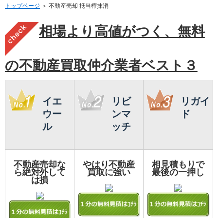
トップページ
＞ 不動産売却 抵当権抹消
相場より高値がつく、無料
の不動産買取仲介業者ベスト３
イエ
リビ
リガイ
ウー
ンマ
ド
ル
ッチ
不動産売却な
やはり不動産
相見積もりで
ら絶対外して
買取に強い
最後の一押し
は損