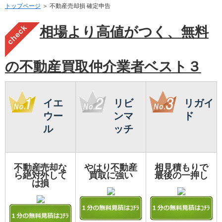
トップページ
＞ 不動産売却損 確定申告
相場より高値がつく、無料
の不動産買取仲介業者ベスト３
イエ
リビ
リガイ
ウー
ンマ
ド
ル
ッチ
不動産売却な
やはり不動産
相見積もりで
ら絶対外して
買取に強い
最後の一押し
は損