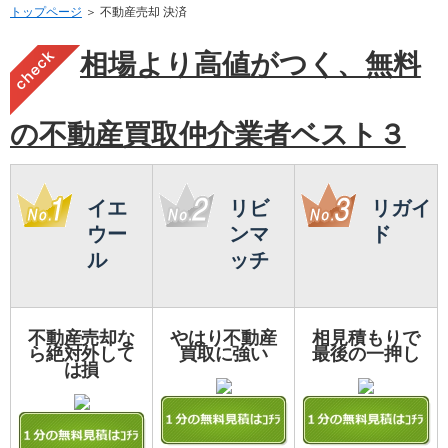
トップページ
＞ 不動産売却 決済
相場より高値がつく、無料
の不動産買取仲介業者ベスト３
イエ
リビ
リガイ
ウー
ンマ
ド
ル
ッチ
不動産売却な
やはり不動産
相見積もりで
ら絶対外して
買取に強い
最後の一押し
は損