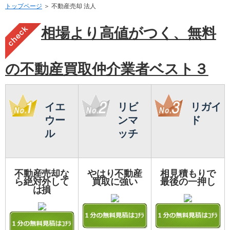
トップページ
＞ 不動産売却 法人
相場より高値がつく、無料
の不動産買取仲介業者ベスト３
イエ
リビ
リガイ
ウー
ンマ
ド
ル
ッチ
不動産売却な
やはり不動産
相見積もりで
ら絶対外して
買取に強い
最後の一押し
は損