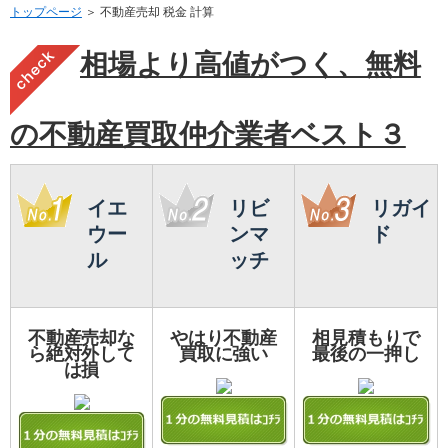
トップページ
＞ 不動産売却 税金 計算
相場より高値がつく、無料
の不動産買取仲介業者ベスト３
イエ
リビ
リガイ
ウー
ンマ
ド
ル
ッチ
不動産売却な
やはり不動産
相見積もりで
ら絶対外して
買取に強い
最後の一押し
は損