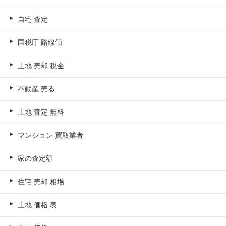
自宅 査定
国税庁 路線価
土地 売却 税金
不動産 売る
土地 査定 無料
マンション 買取業者
家の査定額
住宅 売却 相場
土地 価格 表