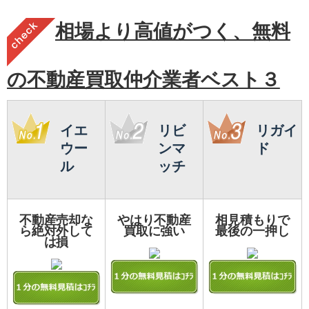
相場より高値がつく、無料
の不動産買取仲介業者ベスト３
イエ
リビ
リガイ
ウー
ンマ
ド
ル
ッチ
不動産売却な
やはり不動産
相見積もりで
ら絶対外して
買取に強い
最後の一押し
は損