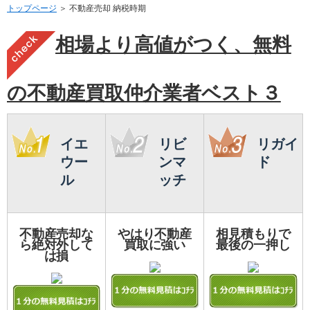
トップページ
＞ 不動産売却 納税時期
相場より高値がつく、無料
の不動産買取仲介業者ベスト３
イエ
リビ
リガイ
ウー
ンマ
ド
ル
ッチ
不動産売却な
やはり不動産
相見積もりで
ら絶対外して
買取に強い
最後の一押し
は損