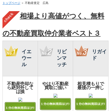
トップページ
＞ 不動産査定 広島
相場より高値がつく、無料
の不動産買取仲介業者ベスト３
イエ
リビ
リガイ
ウー
ンマ
ド
ル
ッチ
不動産売却な
やはり不動産
相見積もりで
ら絶対外して
買取に強い
最後の一押し
は損