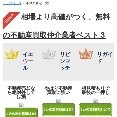
トップページ
＞ 不動産査定 愛知
相場より高値がつく、無料
の不動産買取仲介業者ベスト３
イエ
リビ
リガイ
ウー
ンマ
ド
ル
ッチ
不動産売却な
やはり不動産
相見積もりで
ら絶対外して
買取に強い
最後の一押し
は損