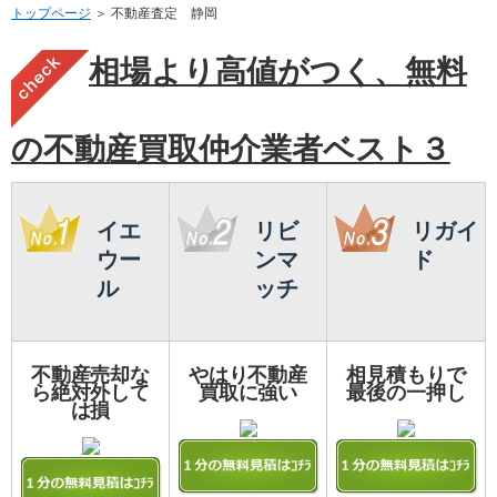
トップページ
＞ 不動産査定 静岡
相場より高値がつく、無料
の不動産買取仲介業者ベスト３
イエ
リビ
リガイ
ウー
ンマ
ド
ル
ッチ
不動産売却な
やはり不動産
相見積もりで
ら絶対外して
買取に強い
最後の一押し
は損