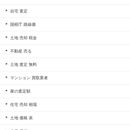
自宅 査定
国税庁 路線価
土地 売却 税金
不動産 売る
土地 査定 無料
マンション 買取業者
家の査定額
住宅 売却 相場
土地 価格 表