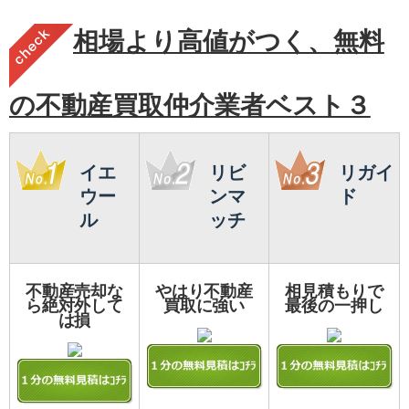
相場より高値がつく、無料
の不動産買取仲介業者ベスト３
イエ
リビ
リガイ
ウー
ンマ
ド
ル
ッチ
不動産売却な
やはり不動産
相見積もりで
ら絶対外して
買取に強い
最後の一押し
は損