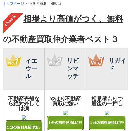
トップページ
＞ 不動産買取 和歌山
相場より高値がつく、無料
の不動産買取仲介業者ベスト３
イエ
リビ
リガイ
ウー
ンマ
ド
ル
ッチ
不動産売却な
やはり不動産
相見積もりで
ら絶対外して
買取に強い
最後の一押し
は損