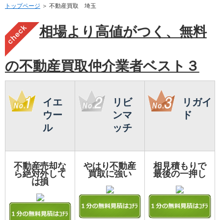
トップページ
＞ 不動産買取 埼玉
相場より高値がつく、無料
の不動産買取仲介業者ベスト３
イエ
リビ
リガイ
ウー
ンマ
ド
ル
ッチ
不動産売却な
やはり不動産
相見積もりで
ら絶対外して
買取に強い
最後の一押し
は損