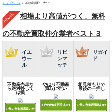
トップページ
＞ 不動産買取 大分
相場より高値がつく、無料
の不動産買取仲介業者ベスト３
イエ
リビ
リガイ
ウー
ンマ
ド
ル
ッチ
不動産売却な
やはり不動産
相見積もりで
ら絶対外して
買取に強い
最後の一押し
は損