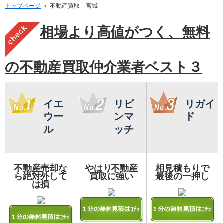
トップページ
＞ 不動産買取 宮城
相場より高値がつく、無料
の不動産買取仲介業者ベスト３
イエ
リビ
リガイ
ウー
ンマ
ド
ル
ッチ
不動産売却な
やはり不動産
相見積もりで
ら絶対外して
買取に強い
最後の一押し
は損