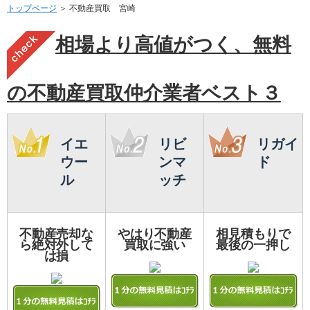
トップページ
＞ 不動産買取 宮崎
相場より高値がつく、無料
の不動産買取仲介業者ベスト３
イエ
リビ
リガイ
ウー
ンマ
ド
ル
ッチ
不動産売却な
やはり不動産
相見積もりで
ら絶対外して
買取に強い
最後の一押し
は損