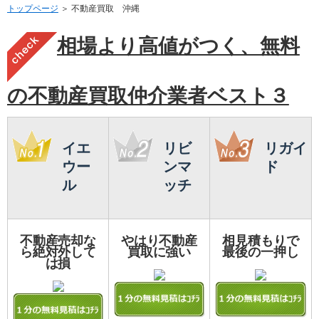
トップページ
＞ 不動産買取 沖縄
相場より高値がつく、無料
の不動産買取仲介業者ベスト３
イエ
リビ
リガイ
ウー
ンマ
ド
ル
ッチ
不動産売却な
やはり不動産
相見積もりで
ら絶対外して
買取に強い
最後の一押し
は損