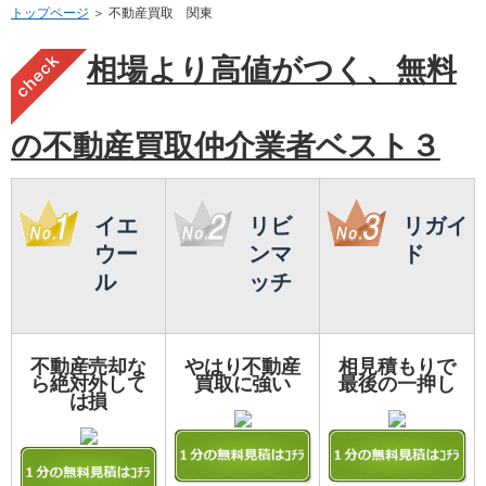
トップページ
＞ 不動産買取 関東
相場より高値がつく、無料
の不動産買取仲介業者ベスト３
イエ
リビ
リガイ
ウー
ンマ
ド
ル
ッチ
不動産売却な
やはり不動産
相見積もりで
ら絶対外して
買取に強い
最後の一押し
は損