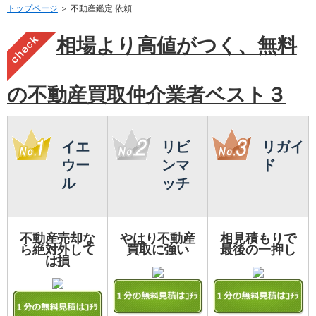
トップページ
＞ 不動産鑑定 依頼
相場より高値がつく、無料
の不動産買取仲介業者ベスト３
イエ
リビ
リガイ
ウー
ンマ
ド
ル
ッチ
不動産売却な
やはり不動産
相見積もりで
ら絶対外して
買取に強い
最後の一押し
は損