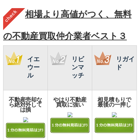
相場より高値がつく、無料
の不動産買取仲介業者ベスト３
イエ
リビ
リガイ
ウー
ンマ
ド
ル
ッチ
不動産売却な
やはり不動産
相見積もりで
ら絶対外して
買取に強い
最後の一押し
は損