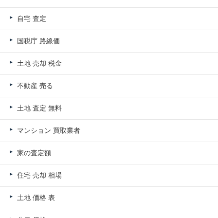
自宅 査定
国税庁 路線価
土地 売却 税金
不動産 売る
土地 査定 無料
マンション 買取業者
家の査定額
住宅 売却 相場
土地 価格 表