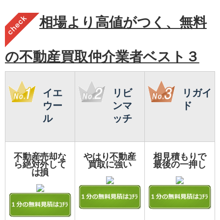
相場より高値がつく、無料
の不動産買取仲介業者ベスト３
イエ
リビ
リガイ
ウー
ンマ
ド
ル
ッチ
不動産売却な
やはり不動産
相見積もりで
ら絶対外して
買取に強い
最後の一押し
は損