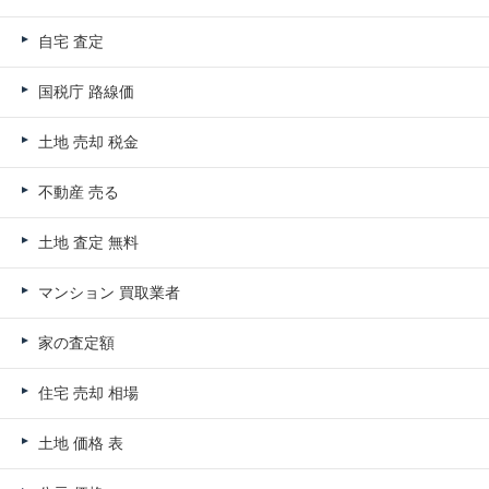
自宅 査定
国税庁 路線価
土地 売却 税金
不動産 売る
土地 査定 無料
マンション 買取業者
家の査定額
住宅 売却 相場
土地 価格 表