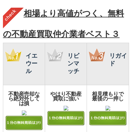
相場より高値がつく、無料
の不動産買取仲介業者ベスト３
イエ
リビ
リガイ
ウー
ンマ
ド
ル
ッチ
不動産売却な
やはり不動産
相見積もりで
ら絶対外して
買取に強い
最後の一押し
は損