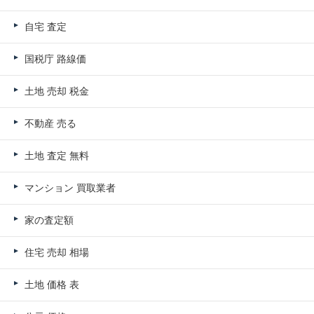
自宅 査定
国税庁 路線価
土地 売却 税金
不動産 売る
土地 査定 無料
マンション 買取業者
家の査定額
住宅 売却 相場
土地 価格 表