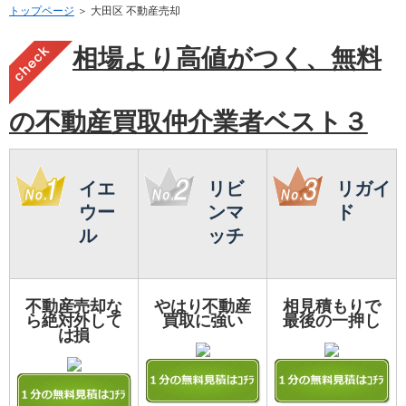
トップページ
＞ 大田区 不動産売却
相場より高値がつく、無料
の不動産買取仲介業者ベスト３
イエ
リビ
リガイ
ウー
ンマ
ド
ル
ッチ
不動産売却な
やはり不動産
相見積もりで
ら絶対外して
買取に強い
最後の一押し
は損