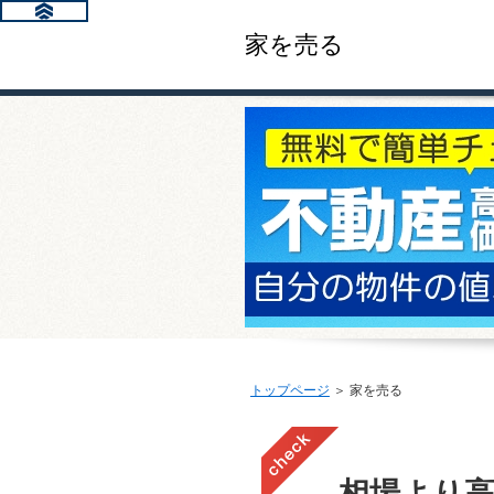
家を売る
トップページ
＞ 家を売る
相場より