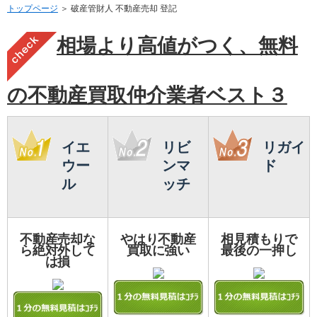
トップページ
＞ 破産管財人 不動産売却 登記
相場より高値がつく、無料
の不動産買取仲介業者ベスト３
イエ
リビ
リガイ
ウー
ンマ
ド
ル
ッチ
不動産売却な
やはり不動産
相見積もりで
ら絶対外して
買取に強い
最後の一押し
は損