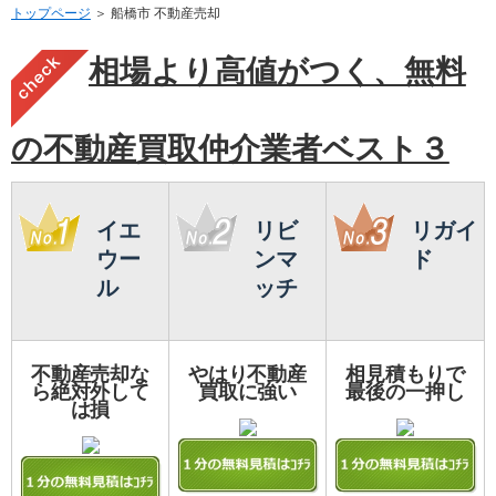
トップページ
＞ 船橋市 不動産売却
相場より高値がつく、無料
の不動産買取仲介業者ベスト３
イエ
リビ
リガイ
ウー
ンマ
ド
ル
ッチ
不動産売却な
やはり不動産
相見積もりで
ら絶対外して
買取に強い
最後の一押し
は損