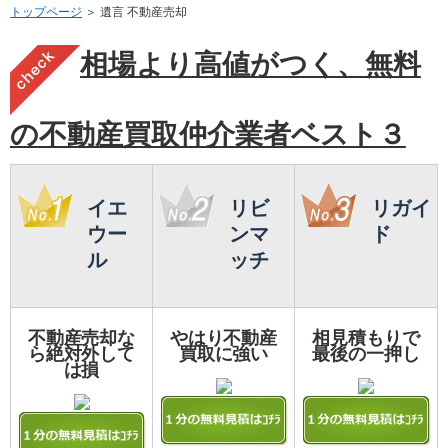
トップページ
＞ 遺言 不動産売却
相場より高値がつく、無料
の不動産買取仲介業者ベスト３
イエ
リビ
リガイ
ウー
ンマ
ド
ル
ッチ
不動産売却な
やはり不動産
相見積もりで
ら絶対外して
買取に強い
最後の一押し
は損